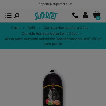
soporte@superpet.club
Superpet, comida para mascotas
VER
x
Superpet Club.
APP GRATIS - En
Google Play
0
Casa
CÃES
Comida Húmida Para Câes
Comida Húmida Alpha Spirit Câes
Alpha Spirit Húmedo Salchicha "Mediterranean Diet" 350 gr
para perros