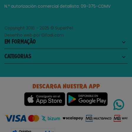
N.º autorización comercial detallista: 09-375-CDMV
Copyright 2016 - 2025 © SuperPet
Desenho web por Difadi.com
EM FORMAÇÃO
keyboard_arrow_down
CATEGORIAS
keyboard_arrow_down
DESCARGA NUESTRA APP