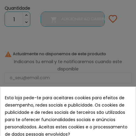
Quantidade

ADICIONAR AO CARRINHO

Actualmente no disponemos de este producto
Indicanos tu email y te notificaremos cuando este
disponible
Notificarme
Esta loja pede-te para aceitares cookies para efeitos de
Saboroso alimento húmido completo para cães
desempenho, redes sociais e publicidade. Os cookies de
adultos.
publicidade e de redes sociais de terceiros são utilizados
Receita mediterrânica com peixe e carne e
para te oferecer funcionalidades sociais e anúncios
ingredientes naturais de alta qualidade.
personalizados. Aceitas estes cookies e o processamento
Semelhante a Alpha Spirit
de dados pessoais envolvidos?