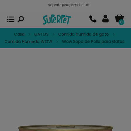
soporte@superpet.club
Superpet, comida para mascotas
VER
x
Superpet Club.
APP GRATIS - En
Google Play
0
Casa
GATOS
Comida húmida de gato
Comida Húmeda WOW
Wow Sopa de Pollo para Gatos