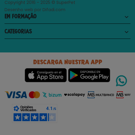
Copyright 2016 - 2025 © SuperPet
Desenho web por Difadi.com
EM FORMAÇÃO
keyboard_arrow_down
CATEGORIAS
keyboard_arrow_down
DESCARGA NUESTRA APP