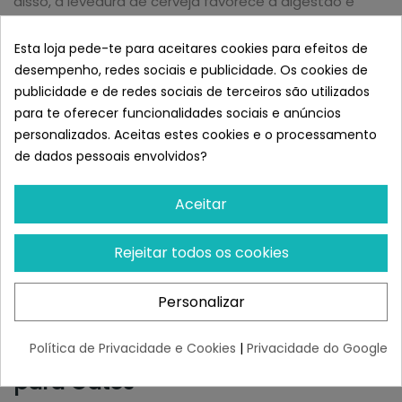
disso, a levedura de cerveja favorece a digestão e
melhora o brilho da pelagem.
Propriedades:
Esta loja pede-te para aceitares cookies para efeitos de
desempenho, redes sociais e publicidade. Os cookies de
A carne de frango é rica em proteínas de alta
publicidade e de redes sociais de terceiros são utilizados
qualidade, magnésio e potássio, que apoiam o
para te oferecer funcionalidades sociais e anúncios
metabolismo felino.
personalizados. Aceitas estes cookies e o processamento
Informação Nutricional Por 100g:
de dados pessoais envolvidos?
Energia: 26 kcal / 100g (110 kJ).
Proteína bruta: 2,8%.
Aceitar
Gordura bruta: 1,5%.
Humidade: 94%.
Rejeitar todos os cookies
Isento de:
Corantes artificiais, atractivos artificiais,
açúcares adicionados, glúten, lactose e conservantes.
Modo de utilização:
Pode ser utilizado como snack
Personalizar
entre as refeições ou para melhorar a aceitação da
refeição.
Política de Privacidade e Cookies
|
Privacidade do Google
Semelhante a Wow Sopa de Pollo
para Gatos