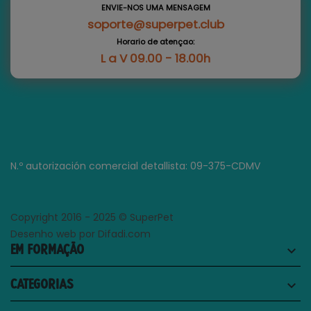
ENVIE-NOS UMA MENSAGEM
soporte@superpet.club
Horario de atençao:
L a V 09.00 - 18.00h
N.º autorización comercial detallista: 09-375-CDMV
Copyright 2016 - 2025 © SuperPet
Desenho web por Difadi.com
EM FORMAÇÃO
keyboard_arrow_down
CATEGORIAS
keyboard_arrow_down