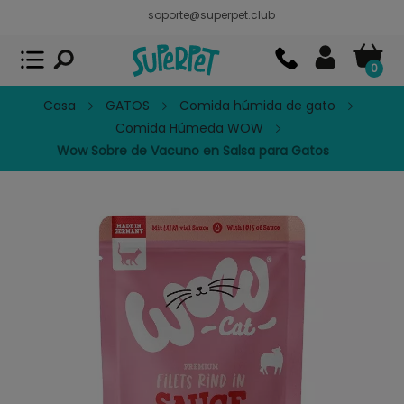
soporte@superpet.club
Superpet, comida para mascotas
VER
x
Superpet Club.
APP GRATIS - En
Google Play
0
Casa
GATOS
Comida húmida de gato
Comida Húmeda WOW
Wow Sobre de Vacuno en Salsa para Gatos