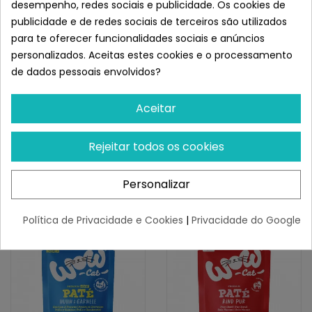
desempenho, redes sociais e publicidade. Os cookies de
Sem:
Glúten, lactose, conservantes e aditivos artificiais.
publicidade e de redes sociais de terceiros são utilizados
Informação Nutricional Por 100g:
para te oferecer funcionalidades sociais e anúncios
Energia: 87 kcal / 100g
personalizados. Aceitas estes cookies e o processamento
Proteína bruta: 12%.
de dados pessoais envolvidos?
Gordura bruta: 3,5% Gordura bruta: 3,5% Gordura bruta:
3,5% Gordura bruta: 3,5% Gordura bruta: 3,5%
Aceitar
Teor de humidade: 80%.
Modo de utilização:
Servir à temperatura ambiente,
Rejeitar todos os cookies
ajustando a quantidade em função do peso e da
atividade do gato.
Semelhante a Wow Sobre de
Personalizar
Vacuno en Salsa para Gatos
Política de Privacidade e Cookies
|
Privacidade do Google