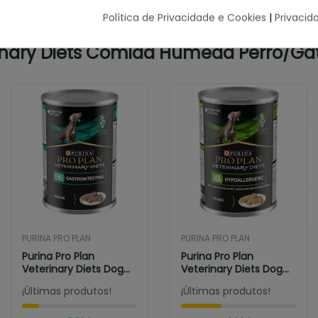
Política de Privacidade e Cookies
|
Privacid
rinary Diets Comida Húmeda Perro/Ga
PURINA PRO PLAN
PURINA PRO PLAN
Purina Pro Plan
Purina Pro Plan
Veterinary Diets Dog...
Veterinary Diets Dog
Hypoallergenic...
¡Últimas produtos!
¡Últimas produtos!