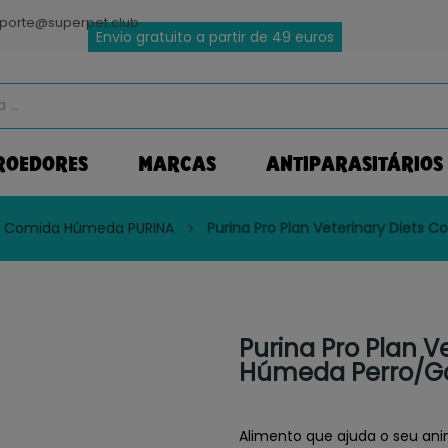
porte@superpet.club
Envio gratuito a partir de 49 euros
ROEDORES
MARCAS
ANTIPARASITÁRIOS
Comida Húmeda PURINA
Purina Pro Plan Veterinary Diets
Purina Pro Plan V
Húmeda Perro/Ga
Alimento que ajuda o seu an