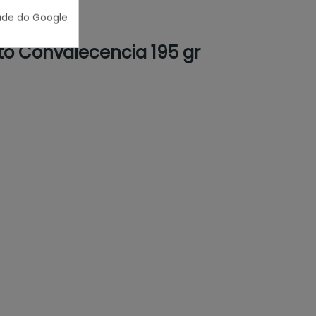
ade do Google
to Convalecencia 195 gr