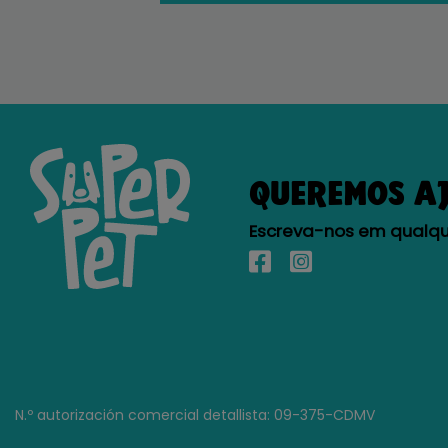
QUEREMOS A
Escreva-nos em qualque
N.º autorización comercial detallista: 09-375-CDMV