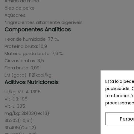
Amido de milho
óleo de peixe
Açúcares.
*Ingredientes altamente digeríveis
Componentes Analíticos
Teor de humidade: 77 %.
Proteína bruta: 10,9
Matéria gorda bruta: 7,6 %.
Cinzas brutas: 3,5
Fibra bruta: 0,09
EM (gato): 1121kcal/kg
Esta loja ped
Aditivos Nutricionais
publicidade. 
UI/kg: Vit. A: 1395
te oferecer f
Vit. D3: 195
processament
Vit. E: 335
mg/kg: 3b103(Fe: 13)
Perso
3b202(I: 0,51)
3b405(Cu: 1,2)