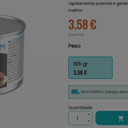
rapidamente possível e garan
melhor.
3.58 €
Com IVA
Peso
195 gr
3.58 €
ENVIO RÁPIDO: Entrega est
Quantidade
