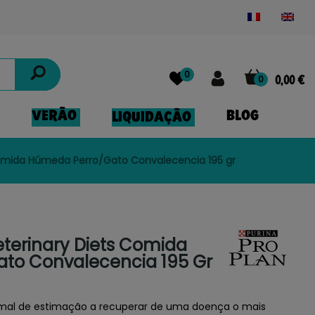
Powered by
Translate
0
0
0,00 €
VERÃO
BLOG
LIQUIDAÇÃO
 Comida Húmeda Perro/Gato Convalecencia 195 gr
eterinary Diets Comida
to Convalecencia 195 Gr
imal de estimação a recuperar de uma doença o mais