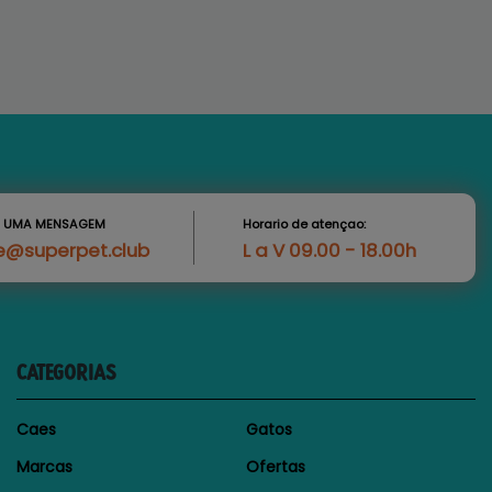
S UMA MENSAGEM
Horario de atençao:
e@superpet.club
L a V 09.00 - 18.00h
CATEGORIAS
Caes
Gatos
Marcas
Ofertas