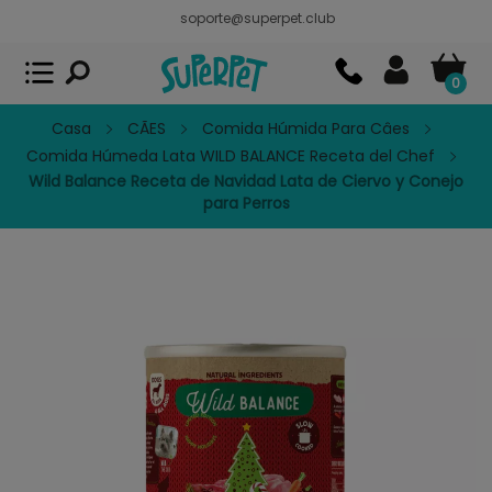
soporte@superpet.club
Superpet, comida para mascotas
VER
x
Superpet Club.
APP GRATIS - En
Google Play
0
Casa
CÃES
Comida Húmida Para Câes
Comida Húmeda Lata WILD BALANCE Receta del Chef
Wild Balance Receta de Navidad Lata de Ciervo y Conejo
para Perros