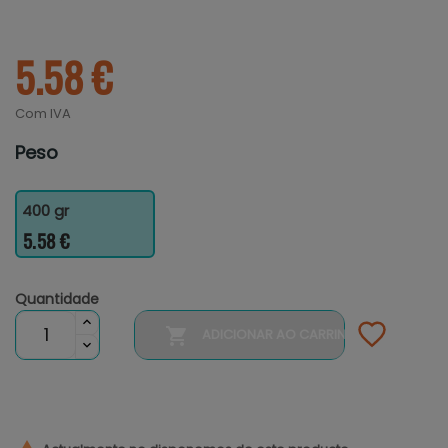
5.58 €
Com IVA
Peso
400 gr
5.58 €
Quantidade

ADICIONAR AO CARRINHO