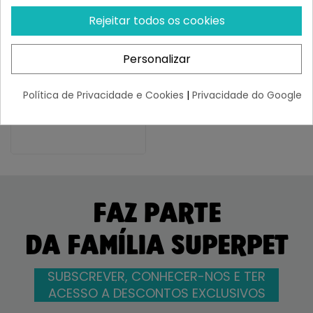
Rejeitar todos os cookies
WILD BALANCE
Wild Balance Recetas Del
Chef Lata Completa
Personalizar
Ragut...
¡Últimas produtos!
Política de Privacidade e Cookies
|
Privacidade do Google
3,34 €
FAZ PARTE
DA FAMÍLIA SUPERPET
SUBSCREVER, CONHECER-NOS E TER
ACESSO A DESCONTOS EXCLUSIVOS