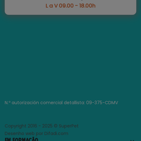
L a V 09.00 - 18.00h
N.º autorización comercial detallista: 09-375-CDMV
Copyright 2016 - 2025 © SuperPet
Desenho web por Difadi.com
EM FORMAÇÃO