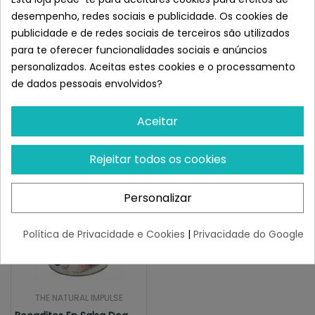
desempenho, redes sociais e publicidade. Os cookies de
INGREDIENTES:
publicidade e de redes sociais de terceiros são utilizados
Carne e subprodutos de carne (frango 10%), Cereais,
para te oferecer funcionalidades sociais e anúncios
Minerais, Vitaminas. Proteína 8%, Teor de gordura 6%,
personalizados. Aceitas estes cookies e o processamento
Fibras brutas 1,21%, Umidade 80%, Cinzas 3%.
de dados pessoais envolvidos?
Semelhante a Bocaditos en Salsa
Dog Pollo 1,23 kg
Aceitar
Rejeitar todos os cookies
Personalizar
Política de Privacidade e Cookies
|
Privacidade do Google
THE NATURAL IMPULSE