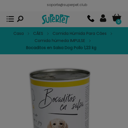
soporte@superpet.club
Superpet, comida para mascotas
VER
x
Superpet Club.
APP GRATIS - En
Google Play
0
Casa
CÃES
Comida Húmida Para Câes
Comida húmeda IMPULSE
Bocaditos en Salsa Dog Pollo 1,23 kg