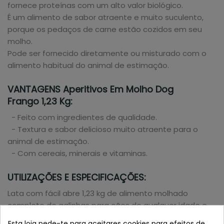
fornece proteínas com um alto valor biológico.
É um alimento de sabor atraente e muito suculento,
porque os pedaços de carne estão cozidos em seu
molho.
Pode ser fornecido diretamente ou misturado com o
alimento habitual do animal de estimação.
VANTAGENS Aperitivos Em Molho Dog
Frango 1,23 Kg:
- Feito com ingredientes de qualidade.
- Textura e sabor delicioso muito atraente para o
animal de estimação.
- Com cereais, minerais e vitaminas.
UTILIZAÇÕES E ESPECIFICAÇÕES:
Lata com fácil abre 1,23 kg de alimento molhado
completo de galinhas para cães de qualquer idade e
raça.
Esta loja pede-te para aceitares cookies para efeitos de