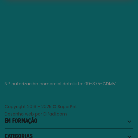
N.º autorización comercial detallista: 09-375-CDMV
Copyright 2016 - 2025 © SuperPet
Desenho web por Difadi.com
EM FORMAÇÃO
keyboard_arrow_down
CATEGORIAS
keyboard_arrow_down