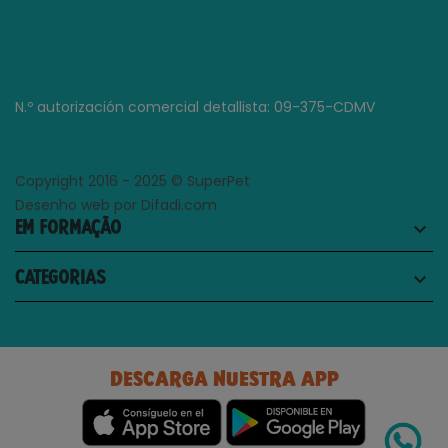
N.º autorización comercial detallista: 09-375-CDMV
Copyright 2016 - 2025 © SuperPet
Desenho web por Difadi.com
EM FORMAÇÃO
keyboard_arrow_down
CATEGORIAS
keyboard_arrow_down
DESCARGA NUESTRA APP