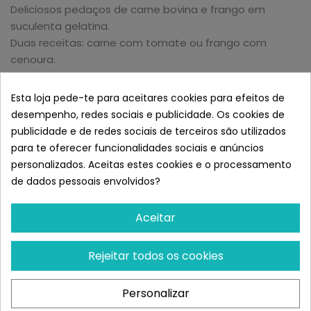
Deliciosos pedaços de carne bovina e frango em
suculenta gelatina.
Duas receitas: carne com tomate ou frango com
cenoura.
Atende às necessidades nutricionais do seu gato.
USO E ESPECIFICAÇÕES:
Esta loja pede-te para aceitares cookies para efeitos de
desempenho, redes sociais e publicidade. Os cookies de
Alimento húmido com pedaços de carne gelatinosa
publicidade e de redes sociais de terceiros são utilizados
indicado para gatos adultos.
Ingredientes Das Geleias Felix Com Carne E
para te oferecer funcionalidades sociais e anúncios
Tomate:
personalizados. Aceitas estes cookies e o processamento
de dados pessoais envolvidos?
Carnes e subprodutos animais (dos quais carne bovina
4%). Extratos de proteínas vegetais, Peixes e
Aceitar
subprodutos de peixe, Subprodutos de origem vegetal
(tomate 4% em gelatina), Substâncias minerais,
Açúcares.
Rejeitar todos os cookies
Constituintes Analíticos:
Umidade: 80%, Proteína bruta: 13,0%, Óleos e gorduras
Personalizar
brutos: 3,0%, Cinza bruta: 2,2%, Fibras brutas: 0,5%, Ácido