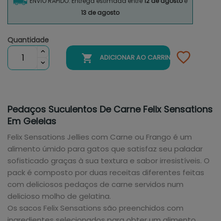
ENVIO RÁPIDO: Entrega estimada entre
12 de agosto
e
13 de agosto
Quantidade

ADICIONAR AO CARRINHO
Pedaços Suculentos De Carne Felix Sensations
Em Geleias
Felix Sensations Jellies com Carne ou Frango é um
alimento úmido para gatos que satisfaz seu paladar
sofisticado graças à sua textura e sabor irresistíveis. O
pack é composto por duas receitas diferentes feitas
com deliciosos pedaços de carne servidos num
delicioso molho de gelatina.
Os sacos Felix Sensations são preenchidos com
ingredientes selecionados para obter um alimento