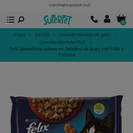
soporte@superpet.club
Superpet, comida para mascotas
VER
x
Superpet Club.
APP GRATIS - En
Google Play
0
Casa
GATOS
Comida húmida de gato
Comida Húmeda FELIX
Felix Sensations sobres en Gelatina de Buey con Pollo y
Tomate