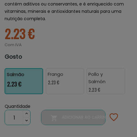
contém aditivos ou conservantes, e é enriquecido com
vitaminas, minerais e antioxidantes naturais para uma
nutrição completa.
2.23 €
Com IVA
Gosto
Frango
Pollo y
Salmão
Salmón
2.23 €
2.23 €
2.23 €
Quantidade

ADICIONAR AO CARRINHO