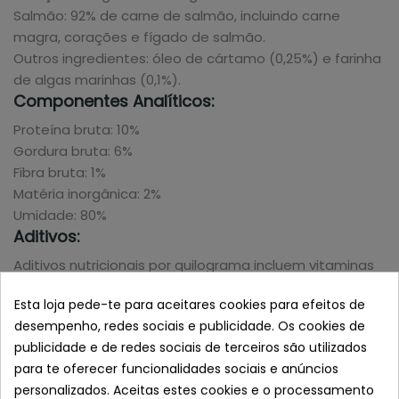
Salmão: 92% de carne de salmão, incluindo carne
magra, corações e fígado de salmão.
Outros ingredientes: óleo de cártamo (0,25%) e farinha
de algas marinhas (0,1%).
Componentes Analíticos:
Proteína bruta: 10%
Gordura bruta: 6%
Fibra bruta: 1%
Matéria inorgânica: 2%
Umidade: 80%
Aditivos:
Aditivos nutricionais por quilograma incluem vitaminas
A, D3, E, B1, B2, B6, B12, ácido fólico, biotina, niacina, ácido
Esta loja pede-te para aceitares cookies para efeitos de
pantoténico, ácido ascórbico, taurina, iodo, ferro, cobre,
desempenho, redes sociais e publicidade. Os cookies de
manganês, zinco, selênio e cobalto. Além disso,
publicidade e de redes sociais de terceiros são utilizados
contém antioxidantes naturais como extrato de
para te oferecer funcionalidades sociais e anúncios
alecrim.
personalizados. Aceitas estes cookies e o processamento
Instruções De Uso: