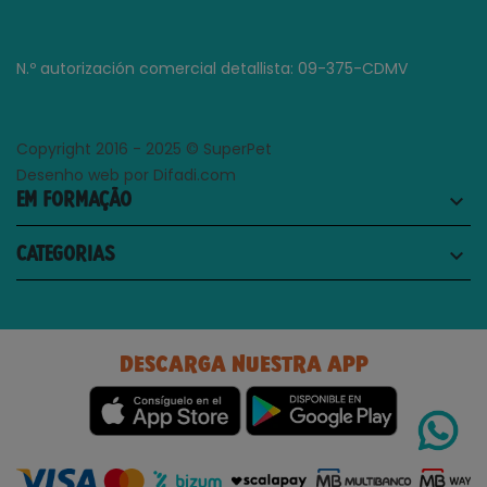
N.º autorización comercial detallista: 09-375-CDMV
Copyright 2016 - 2025 © SuperPet
Desenho web por Difadi.com
EM FORMAÇÃO
keyboard_arrow_down
CATEGORIAS
keyboard_arrow_down
DESCARGA NUESTRA APP