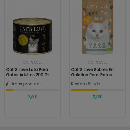
CAT´S LOVE
CAT´S LOVE
Cat´s Love Lata Para
Cat´s Love Sobres En
Gatos Adultos 200 Gr
Gelatina Para Gatos
Adultos BIO...
¡Últimas produtos!
Restam 51 uds
2,78 €
2,23 €