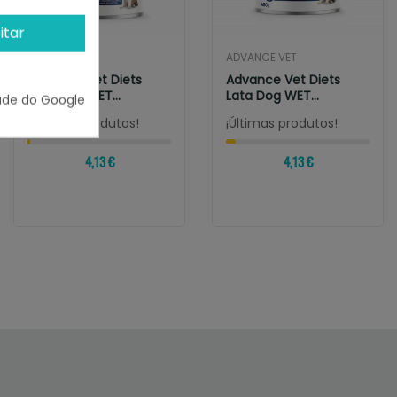
itar
ADVANCE VET
ADVANCE VET
Advance Vet Diets
Advance Vet Diets
Lata Dog WET
Lata Dog WET
ade do Google
Hypoallergenic Lamb
Hypoallergenic Duck
¡Últimas produtos!
¡Últimas produtos!
4,13 €
4,13 €