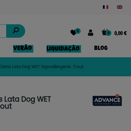
Powered by
Translate
0
0
0,00 €
VERÃO
BLOG
LIQUIDAÇÃO
Diets Lata Dog WET Hypoallergenic Trout
s Lata Dog WET
rout