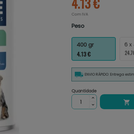
4.13 €
Com IVA
Peso
6 x
400 gr
24.7
4.13 €
ENVIO RÁPIDO: Entrega est
Quantidade
