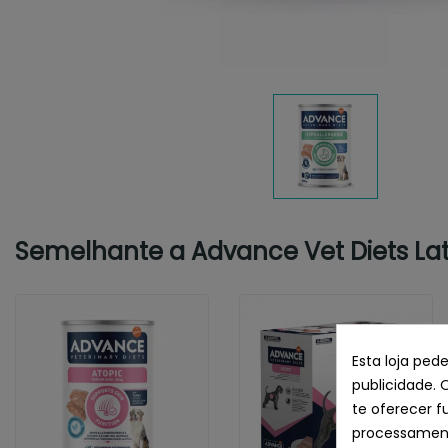
Semelhante a Advance Vet Diets Lat
Esta loja ped
publicidade. 
te oferecer f
processament