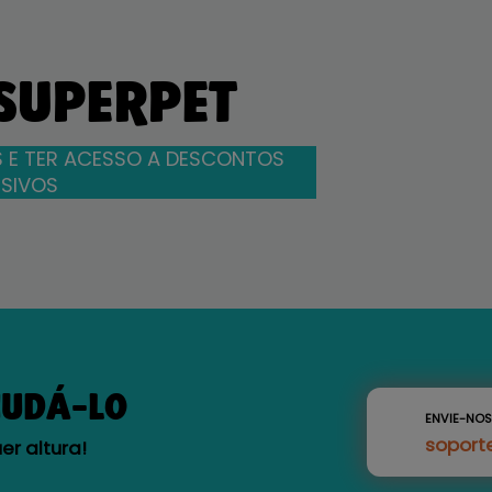
 SUPERPET
 E TER ACESSO A DESCONTOS
SIVOS
JUDÁ-LO
ENVIE-NO
soport
r altura!