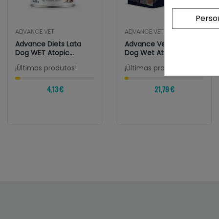
Perso
ADVANCE VET
ADVANCE VET
Advance Diets Lata
Advance Veterinary
Dog WET Atopic
Dog Wet Atopic
Medium/Maxi
¡Últimas produtos!
¡Últimas produtos!
4,13 €
21,79 €