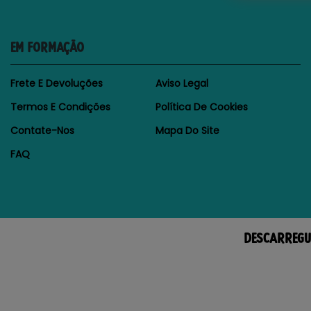
EM FORMAÇÃO
Frete E Devoluções
Aviso Legal
Termos E Condições
Política De Cookies
Contate-Nos
Mapa Do Site
FAQ
DESCARREGU