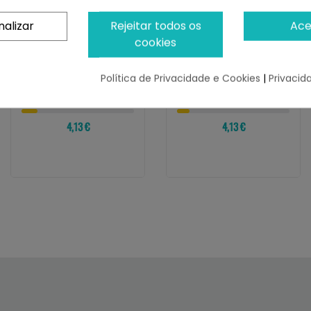
nalizar
Rejeitar todos os
Ace
cookies
ADVANCE VET
ADVANCE VET
Advance Vet Diets
Advance Vet Diets
Lata Dog WET Weight
Lata Dog WET
Política de Privacidade e Cookies
|
Privacid
Balance...
Hypoallergenic Pork
¡Últimas produtos!
¡Últimas produtos!
4,13 €
4,13 €