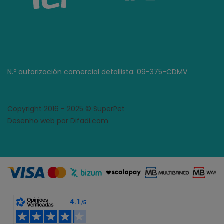
N.º autorización comercial detallista: 09-375-CDMV
Copyright 2016 - 2025 © SuperPet
Desenho web por Difadi.com