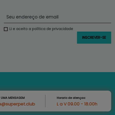
Li e aceito a política de privacidade
S UMA MENSAGEM
Horario de atençao:
e@superpet.club
L a V 09.00 - 18.00h