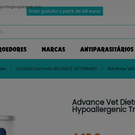
porte@superpet.club
Envio gratuito a partir de 49 euros
ROEDORES
MARCAS
ANTIPARASITÁRIOS
âes
Comida húmeda ADVANCE VETERINARY
Advance Vet 
Advance Vet Diet
Hypoallergenic T