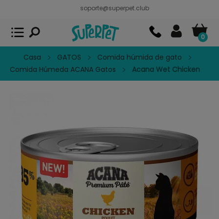
soporte@superpet.club
Superpet, comida para mascotas
VER
x
Superpet Club.
APP GRATIS - En
Google Play
0
Casa
GATOS
Comida húmida de gato
Comida Húmeda ACANA Gatos
Acana Wet Chicken