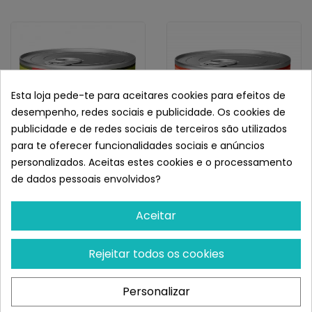
Esta loja pede-te para aceitares cookies para efeitos de
desempenho, redes sociais e publicidade. Os cookies de
publicidade e de redes sociais de terceiros são utilizados
para te oferecer funcionalidades sociais e anúncios
personalizados. Aceitas estes cookies e o processamento
ACANA
ACANA
de dados pessoais envolvidos?
Acana Wet Lamb
Acana Wet Salmon &
Chicken
Aceitar
¡Últimas produtos!
¡Últimas produtos!
Rejeitar todos os cookies
46,96 €
46,96 €
- 17%
- 17%
38,91 €
38,91 €
Personalizar