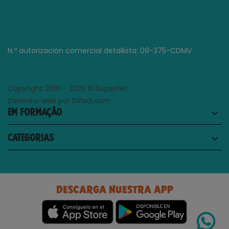
N.º autorización comercial detallista: 09-375-CDMV
Copyright 2016 - 2025 © SuperPet
Desenho web por Difadi.com
EM FORMAÇÃO
keyboard_arrow_down
CATEGORIAS
keyboard_arrow_down
DESCARGA NUESTRA APP