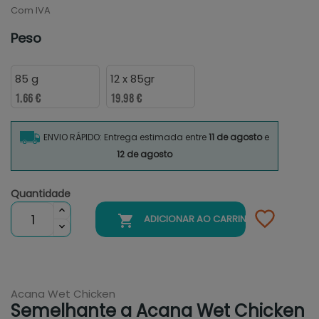
Com IVA
Peso
85 g
12 x 85gr
1.66 €
19.98 €
ENVIO RÁPIDO: Entrega estimada entre
11 de agosto
e
12 de agosto
Quantidade

ADICIONAR AO CARRINHO
Acana Wet Chicken
Semelhante a Acana Wet Chicken