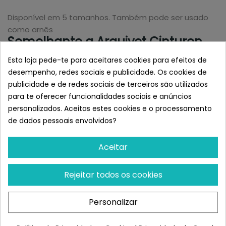
Disponível em 5 tamanhos. Também pode ser usado
como arnês
Semelhante a Arquivet Cinturon
Seguridad T-EG 80-110cm
Esta loja pede-te para aceitares cookies para efeitos de
desempenho, redes sociais e publicidade. Os cookies de
publicidade e de redes sociais de terceiros são utilizados
para te oferecer funcionalidades sociais e anúncios
personalizados. Aceitas estes cookies e o processamento
de dados pessoais envolvidos?
Aceitar
Rejeitar todos os cookies
ARQUIVET
ARQUIVET
Arquivet Cinturón De
Arquivet Tirador Cinturon
Personalizar
Seguridad Talla S (30-
Seguridad XS 20 - 50 Cm
70cm)
¡Últimas produtos!
¡Últimas produtos!