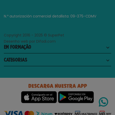
N.º autorización comercial detallista: 09-375-CDMV
Copyright 2016 - 2025 © SuperPet
Desenho web por Difadi.com
EM FORMAÇÃO
keyboard_arrow_down
CATEGORIAS
keyboard_arrow_down
DESCARGA NUESTRA APP