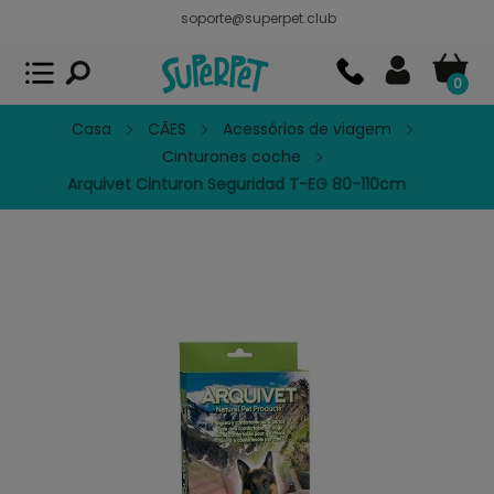
soporte@superpet.club
Superpet, comida para mascotas
VER
x
Superpet Club.
APP GRATIS - En
Google Play
0
Casa
CÃES
Acessórios de viagem
Cinturones coche
Arquivet Cinturon Seguridad T-EG 80-110cm