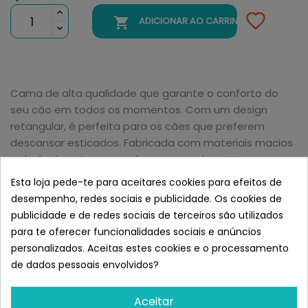

ADICIONAR AO CARRINHO
Cama de alta qualidade que garante o conforto do
seu cão em todos os momentos. Com um design
retangular, é perfeita para os cães que preferem
descansar esticados. Fabricada com materiais macios
e duráveis, esta cama oferece o apoio certo para o
descanso e a descontração do seu animal de
Esta loja pede-te para aceitares cookies para efeitos de
estimação. A sua estrutura é fácil de limpar, mantendo
desempenho, redes sociais e publicidade. Os cookies de
sempre um ambiente higiénico para o seu cão. Ideal
publicidade e de redes sociais de terceiros são utilizados
para cães de diferentes tamanhos, é uma escolha
para te oferecer funcionalidades sociais e anúncios
cómoda e funcional para qualquer casa.
personalizados. Aceitas estes cookies e o processamento
Semelhante a Gloria Cama Ametz
de dados pessoais envolvidos?
Aguamarina
Aceitar