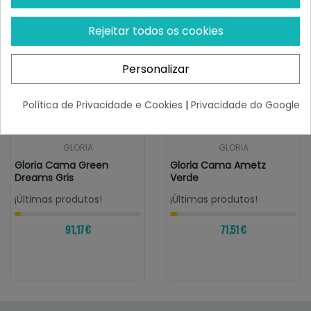
Rejeitar todos os cookies
Personalizar
Política de Privacidade e Cookies
|
Privacidade do Google
GLORIA
GLORIA
Gloria Cama Green
Gloria Cama Ametz
Dreams Gris
Verde
¡Últimas produtos!
¡Últimas produtos!
91,17 €
71,51 €