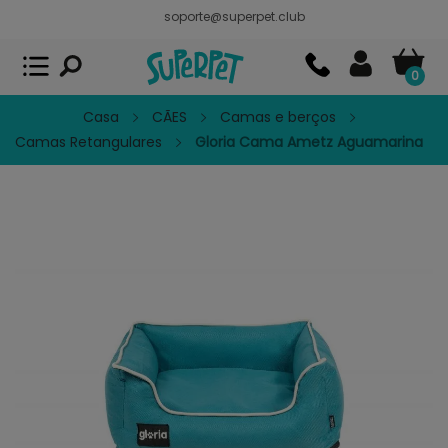
soporte@superpet.club
Superpet, comida para mascotas
VER
x
Superpet Club.
APP GRATIS - En
Google Play
0
Casa
CÃES
Camas e berços
Camas Retangulares
Gloria Cama Ametz Aguamarina