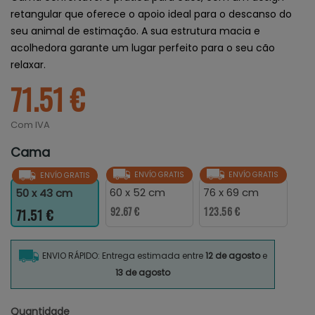
retangular que oferece o apoio ideal para o descanso do
seu animal de estimação. A sua estrutura macia e
acolhedora garante um lugar perfeito para o seu cão
relaxar.
71.51 €
Com IVA
Cama
ENVÍO GRATIS
ENVÍO GRATIS
ENVÍO GRATIS
60 x 52 cm
76 x 69 cm
50 x 43 cm
92.67 €
123.56 €
71.51 €
ENVIO RÁPIDO: Entrega estimada entre
12 de agosto
e
13 de agosto
Quantidade