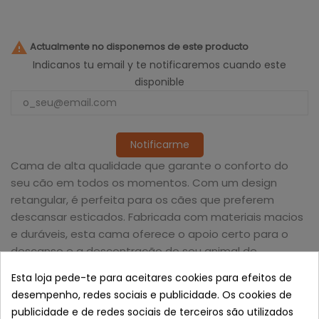

Actualmente no disponemos de este producto
Indicanos tu email y te notificaremos cuando este
disponible
Notificarme
Cama de alta qualidade que garante o conforto do
seu cão em todos os momentos. Com um design
retangular, é perfeita para os cães que preferem
descansar esticados. Fabricada com materiais macios
e duráveis, esta cama oferece o apoio certo para o
descanso e a descontração do seu animal de
estimação. A sua estrutura é fácil de limpar, mantendo
Esta loja pede-te para aceitares cookies para efeitos de
sempre um ambiente higiénico para o seu cão. Ideal
desempenho, redes sociais e publicidade. Os cookies de
para cães de diferentes tamanhos, é uma escolha
publicidade e de redes sociais de terceiros são utilizados