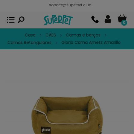
soporte@superpet.club
Superpet, comida para mascotas
VER
x
Superpet Club.
APP GRATIS - En
Google Play
0
Casa
CÃES
Camas e berços
Camas Retangulares
Gloria Cama Ametz Amarillo