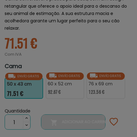
retangular que oferece o apoio ideal para o descanso do
seu animal de estimação. A sua estrutura macia e
acolhedora garante um lugar perfeito para o seu cão
relaxar.
71.51 €
Com IVA
Cama
ENVÍO GRATIS
ENVÍO GRATIS
ENVÍO GRATIS
60 x 52 cm
76 x 69 cm
50 x 43 cm
92.67 €
123.56 €
71.51 €
Quantidade

ADICIONAR AO CARRINHO