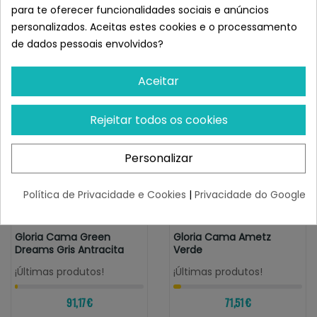
cómoda e funcional para qualquer casa.
para te oferecer funcionalidades sociais e anúncios
Semelhante a Gloria Cama Ametz
personalizados. Aceitas estes cookies e o processamento
Amarillo
de dados pessoais envolvidos?
Aceitar
Rejeitar todos os cookies
Personalizar
Política de Privacidade e Cookies
|
Privacidade do Google
GLORIA
GLORIA
Gloria Cama Green
Gloria Cama Ametz
Dreams Gris Antracita
Verde
¡Últimas produtos!
¡Últimas produtos!
91,17 €
71,51 €