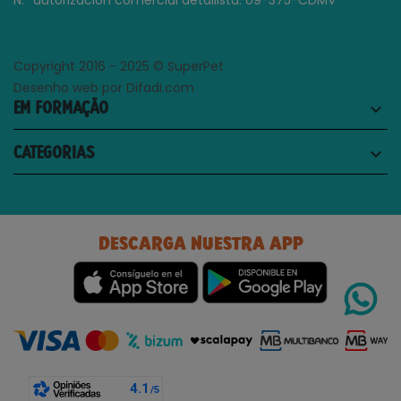
N.º autorización comercial detallista: 09-375-CDMV
Copyright 2016 - 2025 © SuperPet
Desenho web por Difadi.com
EM FORMAÇÃO
keyboard_arrow_down
CATEGORIAS
keyboard_arrow_down
DESCARGA NUESTRA APP