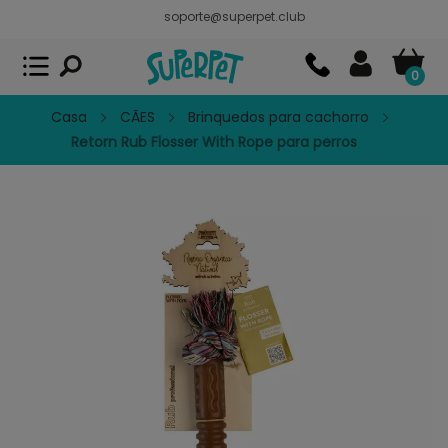
soporte@superpet.club
Superpet, comida para mascotas
VER
x
Superpet Club.
APP GRATIS - En
Google Play
0
Casa
CÃES
Brinquedos para cachorro
Retorn Rub Flosser With Rope para perros