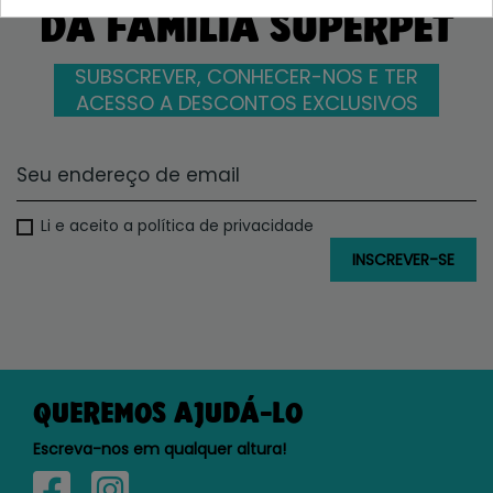
DA FAMÍLIA SUPERPET
SUBSCREVER, CONHECER-NOS E TER
ACESSO A DESCONTOS EXCLUSIVOS
Li e aceito a política de privacidade
QUEREMOS AJUDÁ-LO
Escreva-nos em qualquer altura!