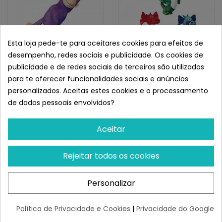
Esta loja pede-te para aceitares cookies para efeitos de
desempenho, redes sociais e publicidade. Os cookies de
publicidade e de redes sociais de terceiros são utilizados
KONG
KONG
para te oferecer funcionalidades sociais e anúncios
KONG Brinquedo Macaco
KONG Knots Dragon De
personalizados. Aceitas estes cookies e o processamento
Para Cães Tugger Knots
Peluche
de dados pessoais envolvidos?
Monkey...
¡Últimas produtos!
¡Últimas produtos!
Aceitar
18,20 €
17,43 €
Rejeitar todos os cookies
Personalizar
FAZ PARTE
Política de Privacidade e Cookies
|
Privacidade do Google