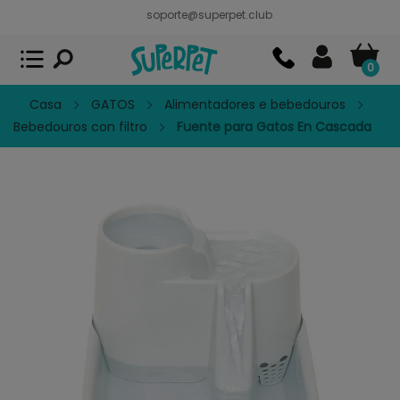
soporte@superpet.club
Superpet, comida para mascotas
VER
x
Superpet Club.
APP GRATIS - En
Google Play
0
Casa
GATOS
Alimentadores e bebedouros
Bebedouros con filtro
Fuente para Gatos En Cascada