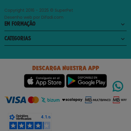
Copyright 2016 - 2025 © SuperPet
Desenho web por Difadi.com
EM FORMAÇÃO
keyboard_arrow_down
CATEGORIAS
keyboard_arrow_down
DESCARGA NUESTRA APP