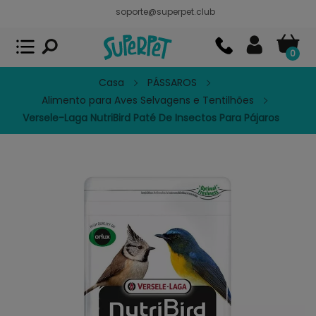
soporte@superpet.club
Superpet, comida para mascotas
VER
x
Superpet Club.
APP GRATIS - En
Google Play
0
Casa
PÁSSAROS
Alimento para Aves Selvagens e Tentilhões
Versele-Laga NutriBird Paté De Insectos Para Pájaros