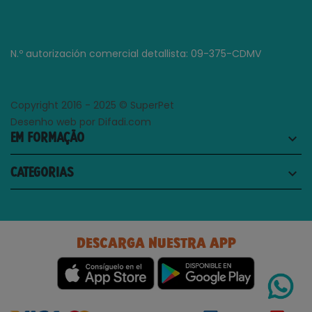
N.º autorización comercial detallista: 09-375-CDMV
Copyright 2016 - 2025 © SuperPet
Desenho web por Difadi.com
EM FORMAÇÃO
keyboard_arrow_down
CATEGORIAS
keyboard_arrow_down
DESCARGA NUESTRA APP