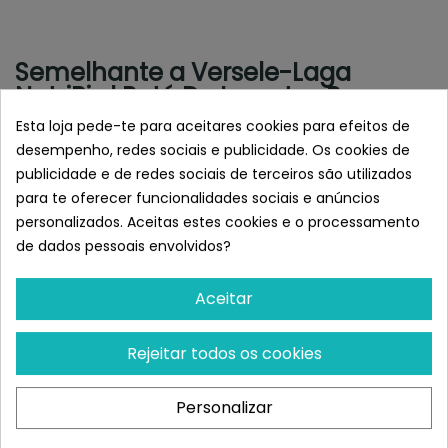
Semelhante a Versele-Laga
NutriBird Paté De Insectos Para
Pájaros
Esta loja pede-te para aceitares cookies para efeitos de
desempenho, redes sociais e publicidade. Os cookies de
publicidade e de redes sociais de terceiros são utilizados
para te oferecer funcionalidades sociais e anúncios
personalizados. Aceitas estes cookies e o processamento
de dados pessoais envolvidos?
Aceitar
Rejeitar todos os cookies
VERSELE-LAGA
VERSELE-LAGA
Personalizar
Versele-Laga NutriBird C19
Versele-Laga Barritas
Pienso Para Canarios,...
Sticks Para Passeriformes
Con...