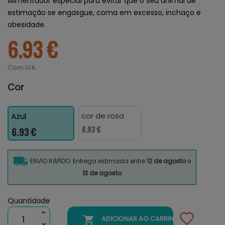
Alimentador especial para evitar que o seu animal de
estimação se engasgue, coma em excesso, inchaço e
obesidade.
6.93 €
Com IVA
Cor
cor de rosa
Azul
6.93 €
6.93 €
ENVIO RÁPIDO: Entrega estimada entre
12 de agosto
e
13 de agosto
Quantidade

ADICIONAR AO CARRINHO