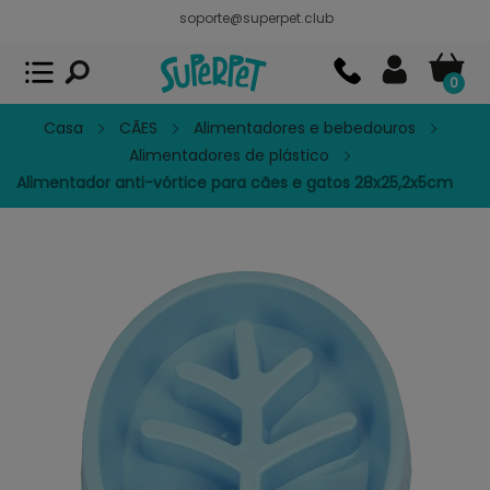
soporte@superpet.club
Superpet, comida para mascotas
VER
x
Superpet Club.
APP GRATIS - En
Google Play
0
Casa
CÃES
Alimentadores e bebedouros
Alimentadores de plástico
Alimentador anti-vórtice para cães e gatos 28x25,2x5cm