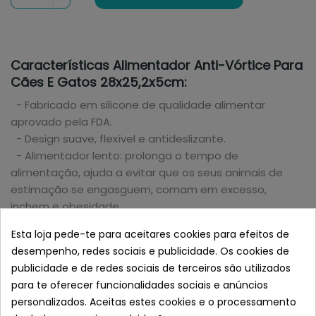
Características Alimentador Anti-Vórtice Para
Cães E Gatos 28x25,2x5cm:
- Fabricado em silicone de qualidade alimentar
aprovado pela FDA.
- Design suave, flexível e antideslizante.
- Alimentador lento: prolonga o tempo de
alimentação, ajuda a evitar que os seus animais de
estimação se engasguem, comam em excesso,
inchem e obesidade.
- Diversão: mais um jogo desafiante do que uma
Esta loja pede-te para aceitares cookies para efeitos de
refeição normal.
desempenho, redes sociais e publicidade. Os cookies de
- Tamanho: 28x25,2x5cm
publicidade e de redes sociais de terceiros são utilizados
- Fácil de limpar: o silicone seguro na máquina de lavar
para te oferecer funcionalidades sociais e anúncios
louça é rápido e fácil de limpar, obtenha agora a tigela
personalizados. Aceitas estes cookies e o processamento
de alimentação lenta para os seus adoráveis animais