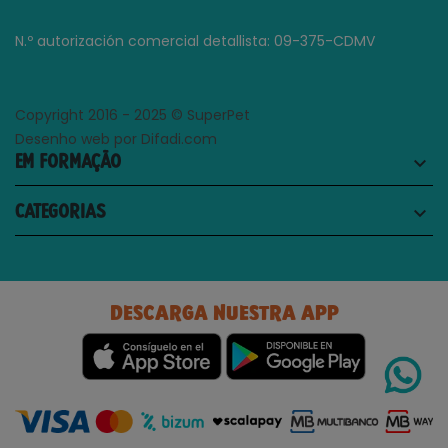
N.º autorización comercial detallista: 09-375-CDMV
Copyright 2016 - 2025 © SuperPet
Desenho web por Difadi.com
EM FORMAÇÃO
keyboard_arrow_down
CATEGORIAS
keyboard_arrow_down
DESCARGA NUESTRA APP