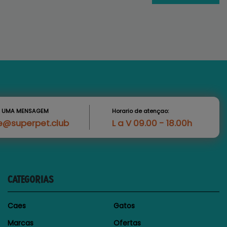
S UMA MENSAGEM
Horario de atençao:
e@superpet.club
L a V 09.00 - 18.00h
CATEGORIAS
Caes
Gatos
Marcas
Ofertas