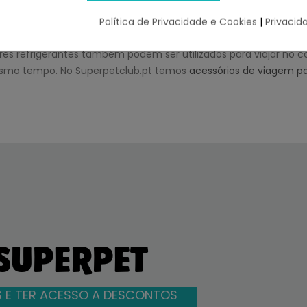
ses de Verão chegam, os nossos animais de estimação procura
do seu corpo
. Para isso, os
cobertores de arrefecimento para c
Política de Privacidade e Cookies
|
Privacid
 sua cama. Estes artigos têm um gel refrigerante não tóxico no i
res refrigerantes também podem ser utilizados para viajar no c
smo tempo. No Superpetclub.pt temos
acessórios de viagem p
 SUPERPET
 E TER ACESSO A DESCONTOS