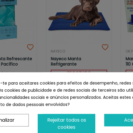
NAYECO
OK F
ta Refrescante
Nayeco Manta
Man
 Pacífico
Refrigerante
110
ESGOTADO
odutos!
24,85 €
- 46%
e-te para aceitares cookies para efeitos de desempenho, redes 
13,45 €
9,50 €
Os cookies de publicidade e de redes sociais de terceiros são uti
uncionalidades sociais e anúncios personalizados. Aceitas estes 
o de dados pessoais envolvidos?
nalizar
Rejeitar todos os
Ace
fim desta página.
Voltar ao topo
cookies