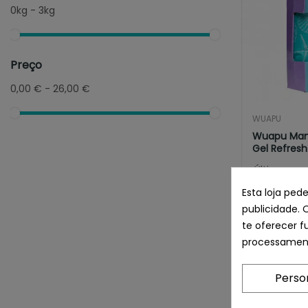
0kg - 3kg
Preço
0,00 € - 26,00 €
WUAPU
Wuapu Man
Gel Refresh
¡Últimas pr
Esta loja ped
publicidade. 
te oferecer f
processament
Perso
Chegámos ao 