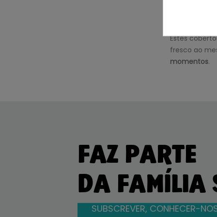
Quando os me
temperatura 
própria ou na
Estes coberto
fresco ao me
momentos
.
FAZ PARTE
DA FAMÍLIA
SUBSCREVER, CONHECER-NOS