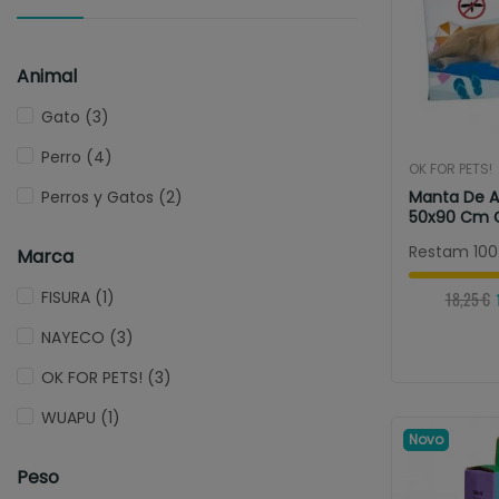
Animal
Gato
(3)
Perro
(4)
OK FOR PETS!
Perros y Gatos
(2)
Manta De A
50x90 Cm 
Essenciais...
Restam 100
Marca
FISURA
(1)
18,25 €
NAYECO
(3)
OK FOR PETS!
(3)
WUAPU
(1)
Novo
Peso