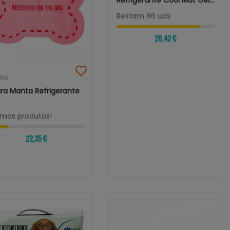
Refrigerante Cool Mat Gel
Azul
Restam 86 uds
26,42 €
URA
ura Manta Refrigerante
timas produtos!
22,35 €