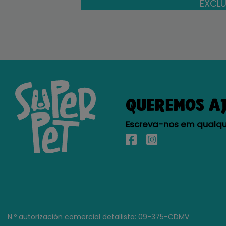
EXCLU
QUEREMOS A
Escreva-nos em qualque
N.º autorización comercial detallista: 09-375-CDMV