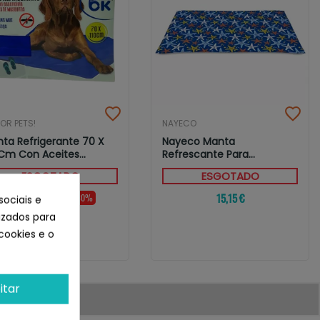
OR PETS!
NAYECO
ta Refrigerante 70 X
Nayeco Manta
 Cm Con Aceites...
Refrescante Para
Mascotas Sea Star...
ESGOTADO
ESGOTADO
22,36 €
15,15 €
- 30%
sociais e
15,65 €
lizados para
cookies e o
itar