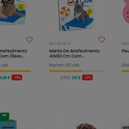
OK FOR PETS!
FIS
rrefecimento
Manta De Arrefecimento
Fis
Com Óleos
40x50 Cm Com
Repelentes De...
 uds
Restam 60 uds
¡Úl
9,10 €
- 19%
- 13%
14,85 €
7,95 €