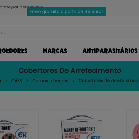
porte@superpet.club
Envio gratuito a partir de 49 euros
ROEDORES
MARCAS
ANTIPARASITÁRIOS
Cobertores De Arrefecimento
a
CÃES
Camas e berços
Cobertores de arrefecimen