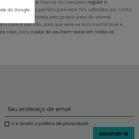
m os locais mais frescos da casa para
regular a
ães
são o produto perfeito para este fim, utilizados por conta
ade do Google
nterior que é activado pelo próprio peso do animal.
arro com o seu cão, para que este se sinta confortável e
ara cães
, para
cuidar do seu bem-estar em todos os
Li e aceito a política de privacidade