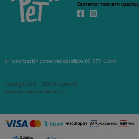
Escreva-nos em qualque
N.º autorización comercial detallista: 09-375-CDMV
Copyright 2016 - 2025 © SuperPet
Desenho web por Difadi.com