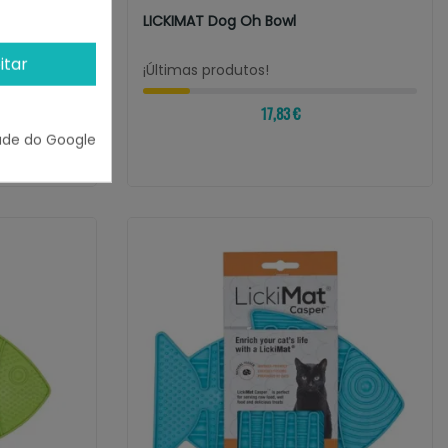
ra
LICKIMAT Dog Oh Bowl
itar
¡Últimas produtos!
17,83 €
ade do Google