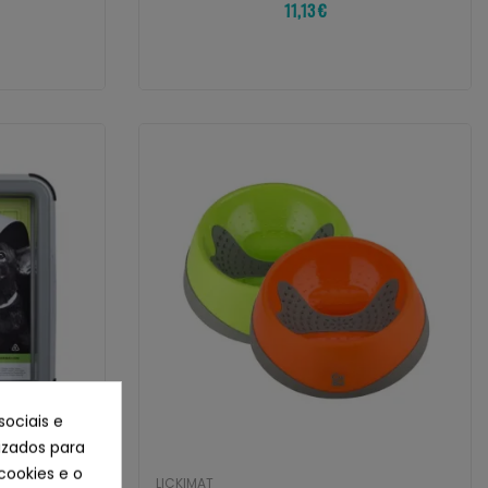
11,13 €
sociais e
lizados para
cookies e o
LICKIMAT