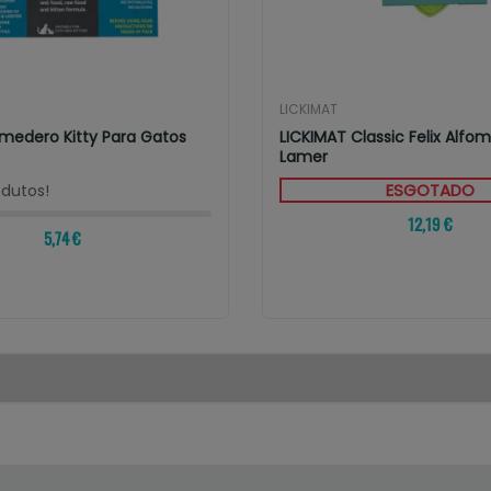
LICKIMAT
omedero Kitty Para Gatos
LICKIMAT Classic Felix Alfom
Lamer
ESGOTADO
odutos!
12,19 €
5,74 €