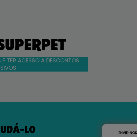
 SUPERPET
 E TER ACESSO A DESCONTOS
SIVOS
JUDÁ-LO
ENVIE-NO