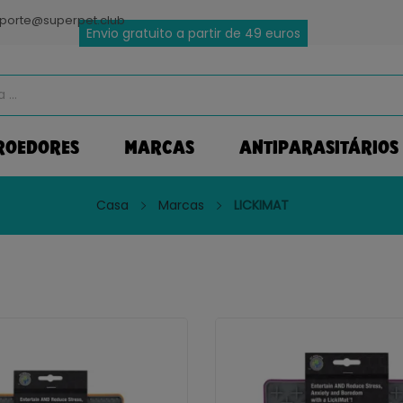
porte@superpet.club
Envio gratuito a partir de 49 euros
ROEDORES
MARCAS
ANTIPARASITÁRIOS
Casa
Marcas
LICKIMAT