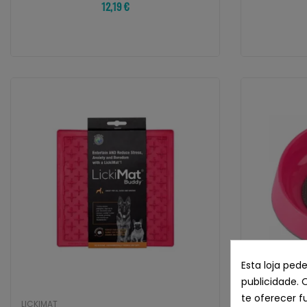
12,19 €
Esta loja ped
publicidade. 
te oferecer f
LICKIMAT
LICKIMAT