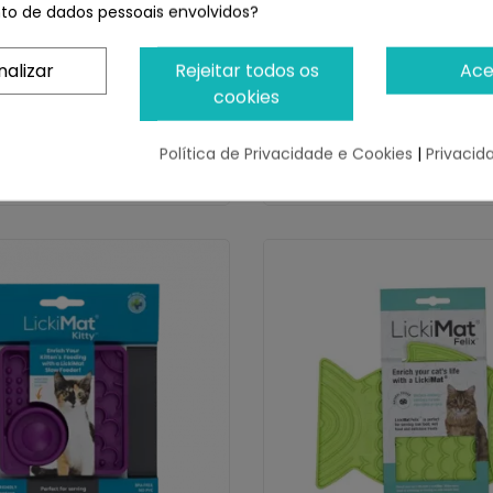
o de dados pessoais envolvidos?
t Oh Bowl
LickiMat Keeper Soporte Pa
Alfombrilla LickiMat
nalizar
Rejeitar todos os
Ace
odutos!
¡Últimas produtos!
cookies
12,19 €
20,07 €
Política de Privacidade e Cookies
|
Privacid