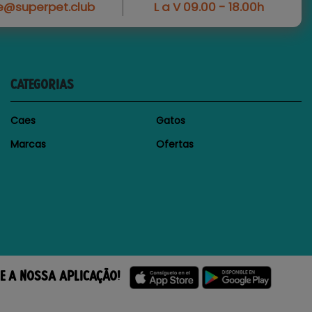
e@superpet.club
L a V 09.00 - 18.00h
CATEGORIAS
Caes
Gatos
Marcas
Ofertas
E A NOSSA APLICAÇÃO!