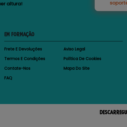
soport
r altura!
EM FORMAÇÃO
Frete E Devoluções
Aviso Legal
Termos E Condições
Política De Cookies
Contate-Nos
Mapa Do Site
FAQ
DESCARREGU