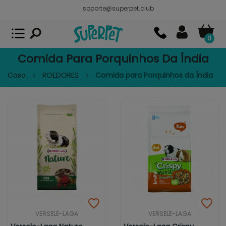
soporte@superpet.club
Superpet, comida para mascotas
VER
x
Superpet Club.
APP GRATIS - En
Google Play
0
Comida Para Porquinhos Da Índia
Casa
ROEDORES
Comida para Porquinhos da Índia
VERSELE-LAGA
VERSELE-LAGA