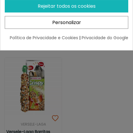
Sticks Para Conejos Y
Sticks Herbivoros Pack
Rejeitar todos os cookies
Cobayas...
Variado
¡Últimas produtos!
¡Últimas produtos!
Personalizar
8,39 €
5,87 €
Política de Privacidade e Cookies
|
Privacidade do Google
VERSELE-LAGA
Versele-Laga Barritas