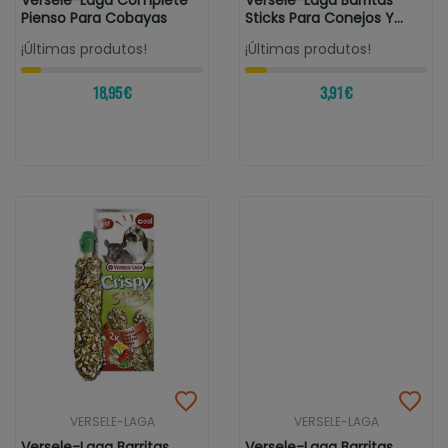
Versele-Laga Complete
Versele-Laga Barritas
Pienso Para Cobayas
Sticks Para Conejos Y
Coballas...
¡Últimas produtos!
¡Últimas produtos!
18,95 €
3,91 €
VERSELE-LAGA
VERSELE-LAGA
Versele-Laga Barritas
Versele-Laga Barritas