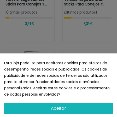
Sticks Para Conejos Y
Sticks Para Conejos Y
Coballas...
Cobayas...
¡Últimas produtos!
¡Últimas produtos!
3,91 €
8,39 €
Esta loja pede-te para aceitares cookies para efeitos de
desempenho, redes sociais e publicidade. Os cookies de
publicidade e de redes sociais de terceiros são utilizados
para te oferecer funcionalidades sociais e anúncios
personalizados. Aceitas estes cookies e o processamento
de dados pessoais envolvidos?
Aceitar
VERSELE-LAGA
VERSELE-LAGA
Versele-Laga Barritas
Versele-Laga Crispy