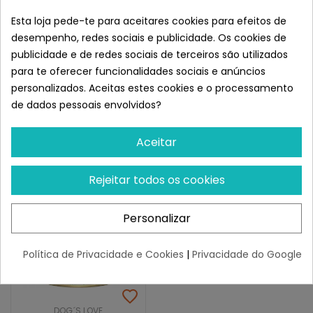
Dog´s Love Lata Para
Dog´s Love Lata
Esta loja pede-te para aceitares cookies para efeitos de
Perros Adultos Multipack
Hipoalergénica Para
desempenho, redes sociais e publicidade. Os cookies de
Perros 400 Gr
ESGOTADO
ESGOTADO
publicidade e de redes sociais de terceiros são utilizados
27,94 €
5,02 €
para te oferecer funcionalidades sociais e anúncios
personalizados. Aceitas estes cookies e o processamento
de dados pessoais envolvidos?
Aceitar
Rejeitar todos os cookies
Personalizar
Política de Privacidade e Cookies
|
Privacidade do Google
DOG´S LOVE