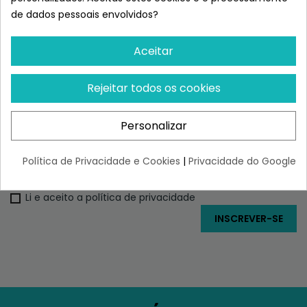
de dados pessoais envolvidos?
FAZ PARTE
Aceitar
DA FAMÍLIA SUPERPET
Rejeitar todos os cookies
SUBSCREVER, CONHECER-NOS E TER
ACESSO A DESCONTOS EXCLUSIVOS
Personalizar
Política de Privacidade e Cookies
|
Privacidade do Google
Li e aceito a política de privacidade