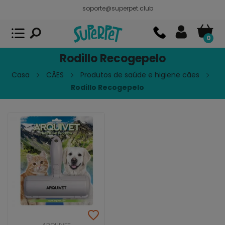
soporte@superpet.club
Superpet, comida para mascotas
VER
x
Superpet Club.
APP GRATIS - En
Google Play
0
Rodillo Recogepelo
Casa
CÃES
Produtos de saúde e higiene cães
Rodillo Recogepelo