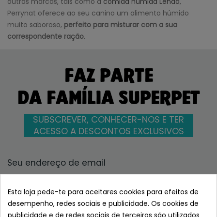
outras marcas, tais como a
comida húmida Lenda
,
Perrynat oferece ao seu canino um alimento húmido
muito saboroso,
perfeito para misturar com a sua
correspondente ração
.
FAZ PARTE
DA FAMÍLIA SUPERPET
SUBSCREVER, CONHECER-NOS E TER
ACESSO A DESCONTOS EXCLUSIVOS
Li e aceito a política de privacidade
Esta loja pede-te para aceitares cookies para efeitos de
desempenho, redes sociais e publicidade. Os cookies de
publicidade e de redes sociais de terceiros são utilizados