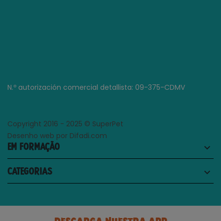
N.º autorización comercial detallista: 09-375-CDMV
Copyright 2016 - 2025 © SuperPet
Desenho web por Difadi.com
EM FORMAÇÃO
keyboard_arrow_down
CATEGORIAS
keyboard_arrow_down