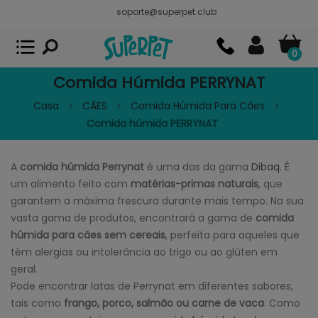
soporte@superpet.club
Superpet, comida para mascotas
VER
x
Superpet Club.
APP GRATIS - En
Google Play
0
Comida Húmida PERRYNAT
Casa
CÃES
Comida Húmida Para Câes
Comida húmida PERRYNAT
A
comida húmida Perrynat
é uma das da gama
Dibaq
. É
um alimento feito com
matérias-primas naturais
, que
garantem a máxima frescura durante mais tempo. Na sua
vasta gama de produtos, encontrará a gama de
comida
húmida para cães sem cereais
, perfeita para aqueles que
têm alergias ou intolerância ao trigo ou ao glúten em
geral.
Pode encontrar latas de Perrynat em diferentes sabores,
tais como
frango, porco, salmão ou carne de vaca
. Como