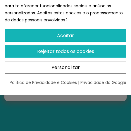
para te oferecer funcionalidades sociais e anúncios
personalizados. Aceitas estes cookies e o processamento
de dados pessoais envolvidos?
QUEREMOS AJUDÁ-LO
Aceitar
Escreva-nos em qualquer altura!
Rejeitar todos os cookies
Personalizar
ENVIE-NOS UMA MENSAGEM
soporte@superpet.club
Política de Privacidade e Cookies
|
Privacidade do Google
Horario de atençao:
L a V 09.00 - 18.00h