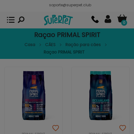
soporte@superpet.club
Superpet, comida para mascotas
VER
x
Superpet Club.
APP GRATIS - En
Google Play
0
Raçao PRIMAL SPIRIT
Casa
CÃES
Ração para cães
Raçao PRIMAL SPIRIT