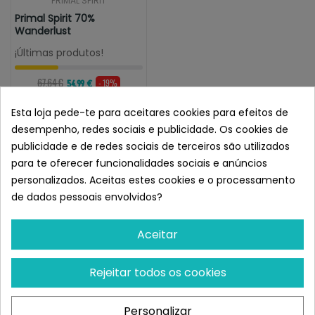
PRIMAL SPIRIT
Primal Spirit 70%
Wanderlust
¡Últimas produtos!
67,64 €
- 19%
54,99 €
Esta loja pede-te para aceitares cookies para efeitos de
desempenho, redes sociais e publicidade. Os cookies de
publicidade e de redes sociais de terceiros são utilizados
para te oferecer funcionalidades sociais e anúncios
Chegámos ao fim desta página.
Voltar ao topo
personalizados. Aceitas estes cookies e o processamento
de dados pessoais envolvidos?
O
Primal Spirit
é um alimento para cães completo e
equilibrado. É feito com
ingredientes frescos de primeira
qualidade
, sem farinha de carne, aditivos ou glúten.
Aceitar
Esta
ração para cães
é feita cozinhando os seus
ingredientes a baixas temperaturas, obtendo assim
Rejeitar todos os cookies
croquetes deliciosos e nutritivos.
Na Superpet temos todas as gamas do Primal Spirit, das
Personalizar