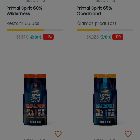
PRIMAL SPIRIT
PRIMAL SPIRIT
Primal Spirit 60%
Primal Spirit 65%
Wilderness
Oceanland
Restam 66 uds
¡Últimas produtos!
55,34 €
64,02 €
- 11%
- 19%
49,20 €
51,99 €