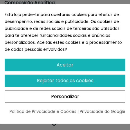
Composição Analítica:
Proteína bruta 8,0%, gordura bruta 9%, cinzas brutas 3%,
Esta loja pede-te para aceitares cookies para efeitos de
umidade 70%, fibra bruta 2,0%, cálcio 0,1%, fósforo 0,15%,
desempenho, redes sociais e publicidade. Os cookies de
sódio 0,4%.
publicidade e de redes sociais de terceiros são utilizados
Aditivos Nutricionais:
para te oferecer funcionalidades sociais e anúncios
vitamina D3 (E671) 250mg, vitamina E (3a700) 150mg,
personalizados. Aceitas estes cookies e o processamento
biotina (3a880) 0,3mg, zinco (3b606) 15mg, ferro (E1)
de dados pessoais envolvidos?
12mg, manganês (E5) 2,5mg, iodeto de potássio
(3b201) 0, 8mg, cobre (E4) 1mg.
Aceitar
Formato:
800g
Rejeitar todos os cookies
Dose diária recomendada:
1 a 10 quilos - 100 a 300g por dia
Personalizar
10 a 30 quilos - 300 a 800g por dia
30 a 60 quilos - 800 a 1.300g por dia
Política de Privacidade e Cookies
|
Privacidade do Google
Semelhante a Profine Salchicha
con Pato 800 gr