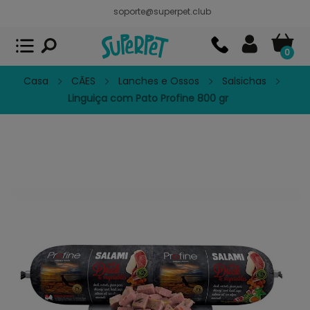
soporte@superpet.club
Superpet, comida para mascotas
VER
x
Superpet Club.
APP GRATIS - En
Google Play
0
Casa
CÃES
Lanches e Ossos
Salsichas
Linguiça com Pato Profine 800 gr