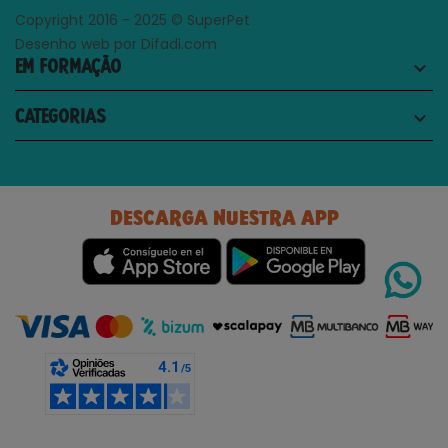
Copyright 2016 - 2025 © SuperPet
Desenho web por Difadi.com
EM FORMAÇÃO
keyboard_arrow_down
CATEGORIAS
keyboard_arrow_down
DESCARGA NUESTRA APP