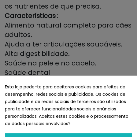
os nutrientes de que precisa.
Características
:
Alimento natural completo para cães
adultos.
Ajuda a ter articulações saudáveis.
Alta digestibilidade.
Saúde na pele e no cabelo.
Saúde dental
Peso ideal
Esta loja pede-te para aceitares cookies para efeitos de
Composição
: proteína de porco
desempenho, redes sociais e publicidade. Os cookies de
desidratada, milho, proteína de
publicidade e de redes sociais de terceiros são utilizados
para te oferecer funcionalidades sociais e anúncios
frango desidratada, gordura de
personalizados. Aceitas estes cookies e o processamento
frango (fonte de ômega 6), polpa de
de dados pessoais envolvidos?
maçã, farinha de glúten de milho,