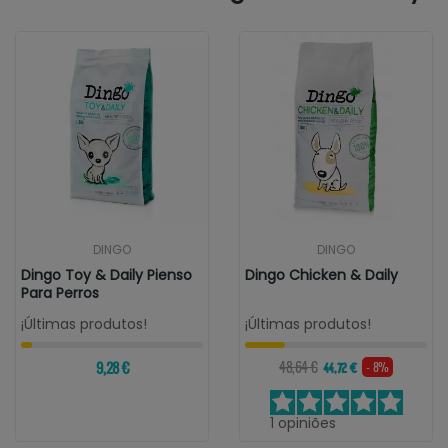
DINGO
DINGO
Dingo Toy & Daily Pienso
Dingo Chicken & Daily
Para Perros
¡Últimas produtos!
¡Últimas produtos!
9,28 €
48,64 €
- 8%
44,72 €
1
opiniões