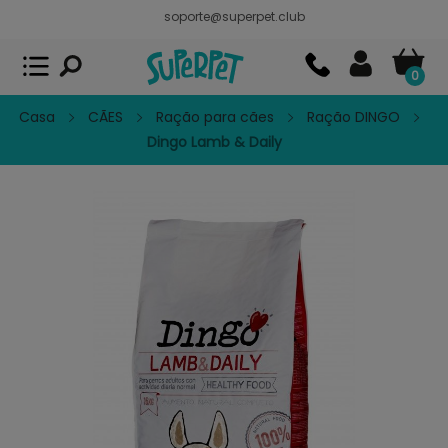
soporte@superpet.club
Superpet, comida para mascotas
VER
x
Superpet Club.
APP GRATIS - En
Google Play
0
Casa
CÃES
Ração para cães
Ração DINGO
Dingo Lamb & Daily