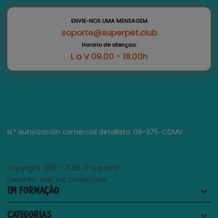
ENVIE-NOS UMA MENSAGEM
soporte@superpet.club
Horario de atençao:
L a V 09.00 - 18.00h
N.º autorización comercial detallista: 09-375-CDMV
Copyright 2016 - 2025 © SuperPet
Desenho web por Difadi.com
EM FORMAÇÃO
keyboard_arrow_down
CATEGORIAS
keyboard_arrow_down