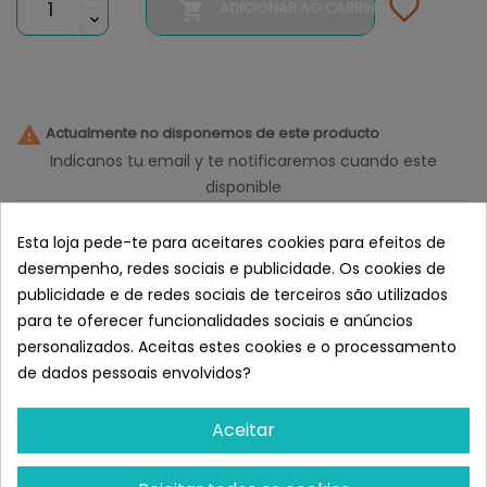

ADICIONAR AO CARRINHO

Actualmente no disponemos de este producto
Indicanos tu email y te notificaremos cuando este
disponible
Esta loja pede-te para aceitares cookies para efeitos de
desempenho, redes sociais e publicidade. Os cookies de
Notificarme
publicidade e de redes sociais de terceiros são utilizados
Semelhante a Hill's Prescription
para te oferecer funcionalidades sociais e anúncios
Diet Metabolic para perros
personalizados. Aceitas estes cookies e o processamento
de dados pessoais envolvidos?
Aceitar