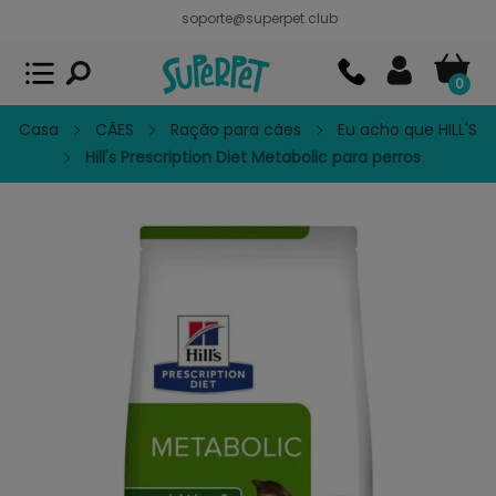
soporte@superpet.club
Superpet, comida para mascotas
VER
x
Superpet Club.
APP GRATIS - En
Google Play
0
Casa
CÃES
Ração para cães
Eu acho que HILL'S
Hill's Prescription Diet Metabolic para perros