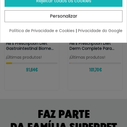
Rejeitar todos os cookies
Personalizar
Política de Privacidade e Cookies
|
Privacidade do Google
HILLS DIET
HILLS DIET
Hill's Prescription Diet
Hill's Prescription Diet
Gastrointestinal Biome
Derm Complete Para
Pollo
Perros
¡Últimas produtos!
¡Últimas produtos!
91,64 €
101,70 €
FAZ PARTE