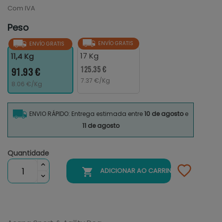
Com IVA
Peso
ENVÍO GRATIS
ENVÍO GRATIS
17 Kg
11,4 Kg
125.35 €
91.93 €
7.37 €/Kg
8.06 €/Kg
ENVIO RÁPIDO: Entrega estimada entre
10 de agosto
e
11 de agosto
Quantidade

ADICIONAR AO CARRINHO