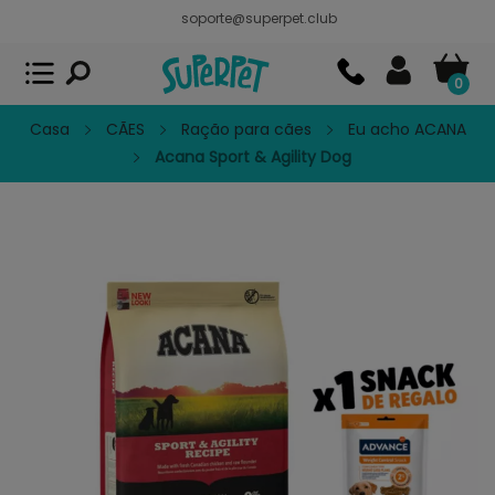
soporte@superpet.club
Superpet, comida para mascotas
VER
x
Superpet Club.
APP GRATIS - En
Google Play
0
Casa
CÃES
Ração para cães
Eu acho ACANA
Acana Sport & Agility Dog